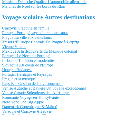
Munich : Deutsche Qualitat L'automobile allemande
Marchés de Noël sur les bords du Rhin
Voyage scolaire Autres destinations
Cracovie Cracovie en famille
Portugal Portugal, agriculture et artisanat
Prague La ville aux cents tours
Trésors d’Europe Centrale De Prague à Leipzig
Vienne Vienne
Mexique A la découverte du Mexique colonial
Portugal Le Nord du Portugal
Lisbonne Tradition et modernité
Slovaquie Au coeur de l'Europe
Hongrie Budapest
Portugal Héritages et Paysages
Prague et la musique
Pays-Bas Gestion de l'environnement
Venise Autriche et Bavière Un voyage exceptionnel
Venise Croatie Splendeurs de l'Adriatique
Roumanie Voyage en Transylvanie
New York The Big Apple
Danemark Copenhague & Malmö
Varsovie et Cracovie Art et vie