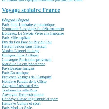
Voyage scolaire France
Périgord Périgord
Paris Paris Littéraire et romantique
Normandie Les plages du débarquement
Bordeaux Le Savoir-Vivre à la française
Paris Ville capitale
Puy du Fou Parc du Puy du Fou
Hérault Séjour dans l'Hérault
Vendée L'appel du large
Bretagne Terre Celtique
Camargue Patrimoine provençal
Marseille La cité phocéenne
Pays Basque français
Paris En musique
Provence Vestiges de l'Antiquité
Hendaye Paradis de la Glisse
Aveyron Artisanat d'Art
Toulouse La ville Rose
Auvergne Terre volcanique
Hendaye Classe linguistique et sport
Hendaye Culture et sport
Paris Mode et Style