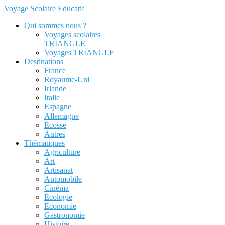
Voyage Scolaire Educatif
Qui sommes nous ?
Voyages scolaires
TRIANGLE
Voyages TRIANGLE
Destinations
France
Royaume-Uni
Irlande
Italie
Espagne
Allemagne
Ecosse
Autres
Thématiques
Agriculture
Art
Artisanat
Automobile
Cinéma
Ecologie
Economie
Gastronomie
Histoire