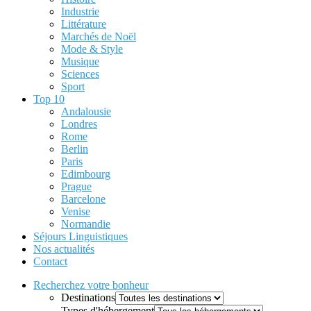
Industrie
Littérature
Marchés de Noël
Mode & Style
Musique
Sciences
Sport
Top 10
Andalousie
Londres
Rome
Berlin
Paris
Edimbourg
Prague
Barcelone
Venise
Normandie
Séjours Linguistiques
Nos actualités
Contact
Recherchez votre bonheur
Destinations
Types d'hébergement