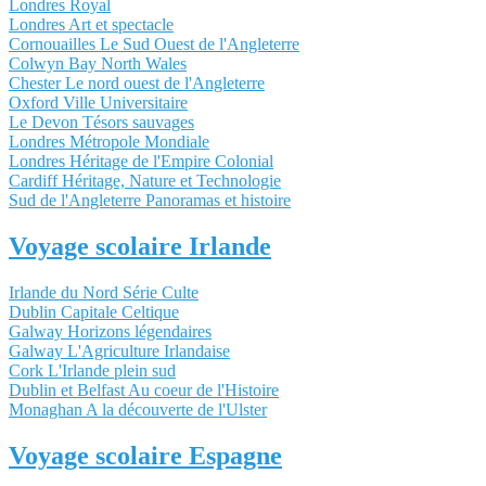
Londres Royal
Londres Art et spectacle
Cornouailles Le Sud Ouest de l'Angleterre
Colwyn Bay North Wales
Chester Le nord ouest de l'Angleterre
Oxford Ville Universitaire
Le Devon Tésors sauvages
Londres Métropole Mondiale
Londres Héritage de l'Empire Colonial
Cardiff Héritage, Nature et Technologie
Sud de l'Angleterre Panoramas et histoire
Voyage scolaire Irlande
Irlande du Nord Série Culte
Dublin Capitale Celtique
Galway Horizons légendaires
Galway L'Agriculture Irlandaise
Cork L'Irlande plein sud
Dublin et Belfast Au coeur de l'Histoire
Monaghan A la découverte de l'Ulster
Voyage scolaire Espagne