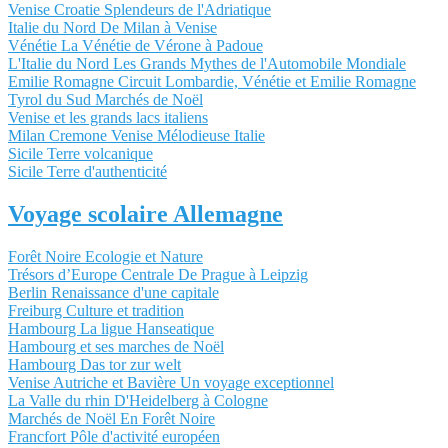
Venise Croatie Splendeurs de l'Adriatique
Italie du Nord De Milan à Venise
Vénétie La Vénétie de Vérone à Padoue
L'Italie du Nord Les Grands Mythes de l'Automobile Mondiale
Emilie Romagne Circuit Lombardie, Vénétie et Emilie Romagne
Tyrol du Sud Marchés de Noël
Venise et les grands lacs italiens
Milan Cremone Venise Mélodieuse Italie
Sicile Terre volcanique
Sicile Terre d'authenticité
Voyage scolaire Allemagne
Forêt Noire Ecologie et Nature
Trésors d’Europe Centrale De Prague à Leipzig
Berlin Renaissance d'une capitale
Freiburg Culture et tradition
Hambourg La ligue Hanseatique
Hambourg et ses marches de Noël
Hambourg Das tor zur welt
Venise Autriche et Bavière Un voyage exceptionnel
La Valle du rhin D'Heidelberg à Cologne
Marchés de Noël En Forêt Noire
Francfort Pôle d'activité européen