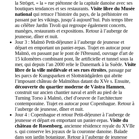
la Ströget, « la » rue piétonne de la capitale danoise avec ses
boutiques tendances et ses restaurants.
Visite libre du Musée
national
qui retrace l’histoire du pays, de la préhistoire en
passant par les vikings, jusqu’à aujourd’hui. Puis temps libre
au célèbre Jardin Tivoli qui regroupe également concerts,
manèges, restaurants et expositions. Retour à l’auberge de
jeunesse, dîner et nuit.
Jour 3 : Malmö
Petit-déjeuner à l’auberge de jeunesse et
départ en emportant un panier-repas. Trajet en autocar pour
Malmö, en passant par le pont de l'Øresund, ouvrage d'art de
15 kilomètres combinant pont, île artificielle et tunnel sous la
mer, qui depuis l’an 2000 relie le Danemark à la Suède.
Visite
libre de la ville médiévale et ses rues étroites
, passage par
les parcs de Kungsparken et Slottsträdgården qui abrite
l’imposant château de Malmöhus datant du XVe s. Ensuite,
découverte du quartier moderne de Västra Hamnen
,
construit sur ancien chantier naval et arrêt au pied de la
Turning Torso à Malmö, chef d'oeuvre de l'architecture
contemporaine. Trajet en autocar pour Copenhague. Retour à
l’auberge de jeunesse, dîner et nuit.
Jour 4 : Copenhague et retour
Petit-déjeuner à l’auberge de
jeunesse et départ en emportant un panier-repas.
Visite du
château de Rosenborg
, ancienne résidence royale du XVIIe
s. qui conserve les joyaux de la couronne danoise. Balade
dans son jardin botanique. Retour à l’auberge de jeunesse