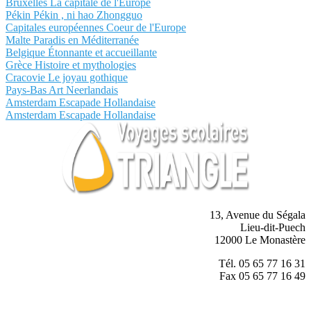
Bruxelles La capitale de l'Europe
Pékin Pékin , ni hao Zhongguo
Capitales européennes Coeur de l'Europe
Malte Paradis en Méditerranée
Belgique Étonnante et accueillante
Grèce Histoire et mythologies
Cracovie Le joyau gothique
Pays-Bas Art Neerlandais
Amsterdam Escapade Hollandaise
Amsterdam Escapade Hollandaise
13, Avenue du Ségala
Lieu-dit-Puech
12000 Le Monastère
Tél. 05 65 77 16 31
Fax 05 65 77 16 49
scolaire@voyagestriangle.com