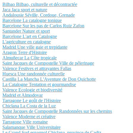
Bilbao Bilbao, culturelle et décontractée
Jaca Jaca sport et nature
Andalousie Séville, Cordoue, Grenade
Barcelone La catalogne tonique
Barcelone Sur les pas de Carlos Ruiz Zafon
Santander Nature et sport
Barcelone L'art en Catalogne
L'agriculture en catalogne
Madrid Une ville gaie et trepidante
Aragon Terre d'Histoire
Almuñecar La Côte tropicale
Saint Jacques de Compostelle Ville de pélerinage
Valence Festives et attrayantes Fallas
Huesca Une randonnée culturelle
Castilla La Mancha L'Aventure de Don Quichotte
La Catalogne Tentation et gourmandise
Valence Ecologie et biodiversité
Madrid et Almodovar
Tarragone Le goût de l'Histoire
Chiclana La Costa de la Luz
Saint Jacques de Compostelle Randonnées sur les chemins
Valence Moderne et créative
Tarragone Ville romaine
Salamanque Ville Universitaire
Le Grand Sud espagnol Chiclana, province de Cadiz